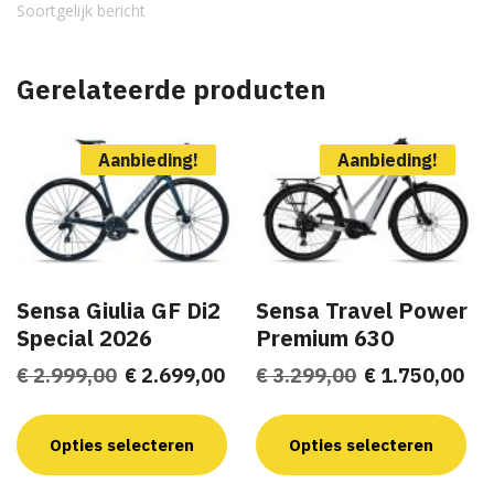
Soortgelijk bericht
Gerelateerde producten
Aanbieding!
Aanbieding!
Sensa Giulia GF Di2
Sensa Travel Power
Special 2026
Premium 630
Oorspronkelijke
Huidige
Oorspronkelij
Hu
€
2.999,00
€
2.699,00
€
3.299,00
€
1.750,00
prijs
prijs
prijs
pri
Dit
Dit
was:
is:
was:
is:
product
pro
Opties selecteren
Opties selecteren
heeft
hee
€ 2.999,00.
€ 2.699,00.
€ 3.299,00.
€ 1