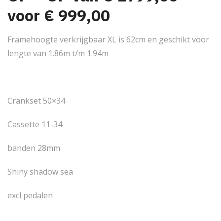
w
,
voor € 999,00
a
0
Framehoogte verkrijgbaar XL is 62cm en geschikt voor
s
0
lengte van 1.86m t/m 1.94m
:
.
Crankset 50×34
€
Cassette 11-34
banden 28mm
1
Shiny shadow sea
.
excl pedalen
7