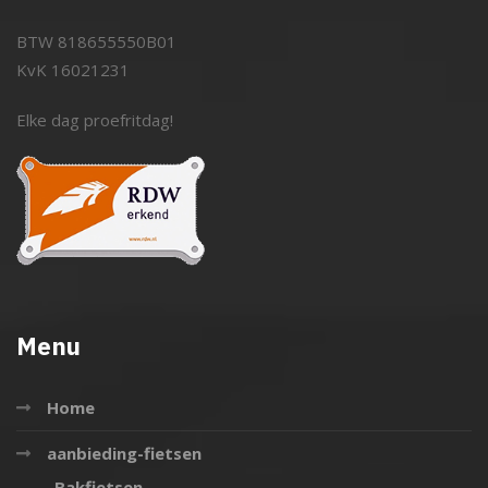
BTW 818655550B01
KvK 16021231
Elke dag proefritdag!
Menu
Home
aanbieding-fietsen
Bakfietsen