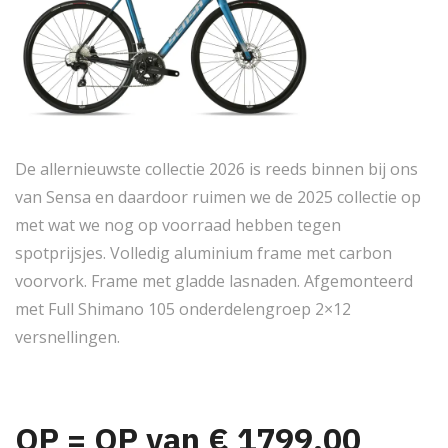
j
i
k
s
e
:
De allernieuwste collectie 2026 is reeds binnen bij ons
p
€
van Sensa en daardoor ruimen we de 2025 collectie op
met wat we nog op voorraad hebben tegen
r
spotprijsjes. Volledig aluminium frame met carbon
voorvork. Frame met gladde lasnaden. Afgemonteerd
i
9
met Full Shimano 105 onderdelengroep 2×12
versnellingen.
j
9
s
9
OP = OP van € 1799,00