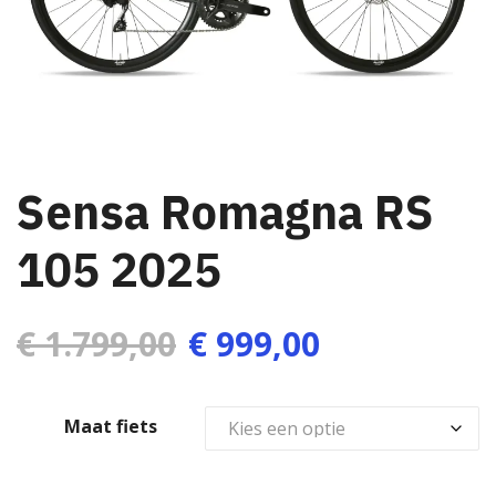
Sensa Romagna RS
105 2025
O
H
€
1.799,00
€
999,00
o
u
Maat fiets
r
i