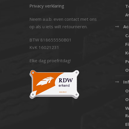
Privacy verklaring
T
A
Neem a.u.b. even contact met ons
op als u iets wilt retourneren.
Ac
C
BTW 818655550B01
F
KvK 16021231
K
Elke dag proefritdag!
P
O
In
O
O
W
R
E