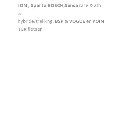
ION , Sparta BOSCH,
Sensa
race & atb
&
hybride/trekking,
BSP
&
VOGUE
en
POIN
TER
fietsen.