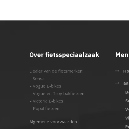
Over fietsspeciaalzaak
Men
Dealer van de fietsmerken:
H
– Sensa
aa
– Vogue E-bikes
B
– Vogue en Troy bakfietsen
S
– Victoria E-bikes
– Popal fietsen
V
V
Algemene voorwaarden
P