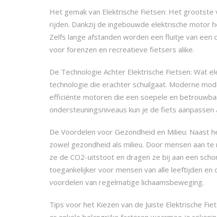
Het gemak van Elektrische Fietsen: Het grootste 
rijden. Dankzij de ingebouwde elektrische motor h
Zelfs lange afstanden worden een fluitje van een c
voor forenzen en recreatieve fietsers alike.
De Technologie Achter Elektrische Fietsen: Wat el
technologie die erachter schuilgaat. Moderne model
efficiënte motoren die een soepele en betrouwbar
ondersteuningsniveaus kun je de fiets aanpassen
De Voordelen voor Gezondheid en Milieu: Naast he
zowel gezondheid als milieu. Door mensen aan te 
ze de CO2-uitstoot en dragen ze bij aan een sch
toegankelijker voor mensen van alle leeftijden en
voordelen van regelmatige lichaamsbeweging.
Tips voor het Kiezen van de Juiste Elektrische Fiet
er enkele belangrijke factoren waarmee je reken