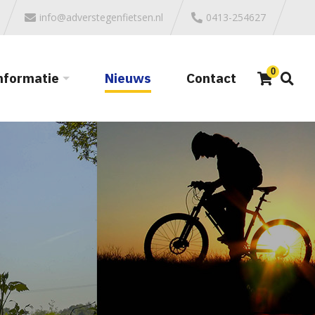
info@adverstegenfietsen.nl
0413-254627
0
nformatie
Nieuws
Contact