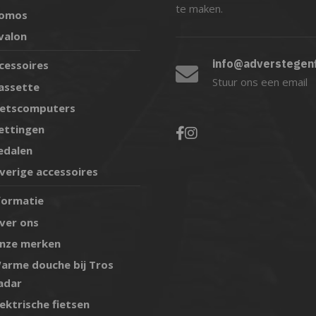
te maken.
omos
valon
info@adverstegenf
cessoires
Stuur ons een email
assette
ietscomputers
ettingen
edalen
verige accessoires
formatie
ver ons
nze merken
arme douche bij Tros
adar
lektrische fietsen