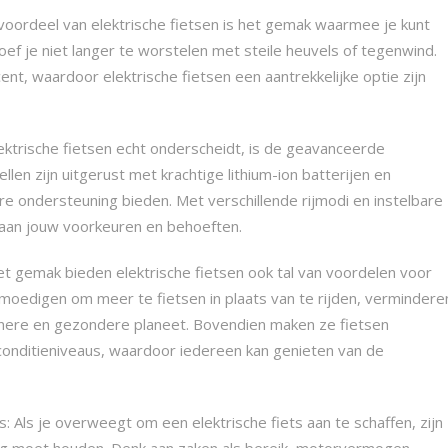
voordeel van elektrische fietsen is het gemak waarmee je kunt
oef je niet langer te worstelen met steile heuvels of tegenwind.
ent, waardoor elektrische fietsen een aantrekkelijke optie zijn
ektrische fietsen echt onderscheidt, is de geavanceerde
len zijn uitgerust met krachtige lithium-ion batterijen en
e ondersteuning bieden. Met verschillende rijmodi en instelbare
 aan jouw voorkeuren en behoeften.
t gemak bieden elektrische fietsen ook tal van voordelen voor
moedigen om meer te fietsen in plaats van te rijden, vermindere
onere en gezondere planeet. Bovendien maken ze fietsen
 conditieniveaus, waardoor iedereen kan genieten van de
s: Als je overweegt om een elektrische fiets aan te schaffen, zijn
ing moet houden. Denk aan zaken als bereik, motorvermogen,