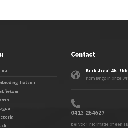
u
Contact
ome
Kerkstraat 45 -Ud
Kom langs in onze wi
nbieding-fietsen
akfietsen
ensa
ogue
0413-254627
ictoria
bel voor informatie of een a
uch